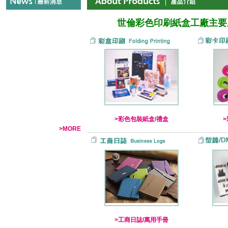
世倫彩色印刷紙盒工廠主要
>彩色包裝紙盒/禮盒
>MORE
>工商日誌/萬用手冊