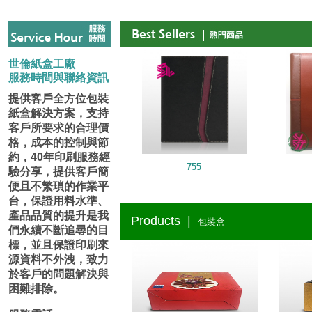
世倫紙盒工廠
服務時間與聯絡資訊
提供客戶全方位包裝
紙盒解決方案，支持
客戶所要求的合理價
格，成本的控制與節
約，40年印刷服務經
755
驗分享，提供客戶簡
便且不繁瑣的作業平
台，保證用料水準、
產品品質的提升是我
Products |
包裝盒
們永續不斷追尋的目
標，並且保證印刷來
源資料不外洩，致力
於客戶的問題解決與
困難排除。