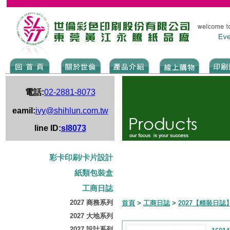
電話:
02-2881-8073
eamil:
ivy@shihlun.com.tw
line ID:
sl8073
彩卡印刷/卡片設計
紙類包裝盒
工商日誌
2027 商務系列
首頁
>
工商日誌
>
2027【精裝日誌
2027 大地系列
2027 設計系列