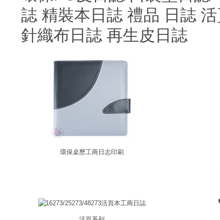
誌
精裝本日誌
禮品 日誌
活
針織布日誌
再生皮日誌
環保桌歷工商日志印刷
活頁系列