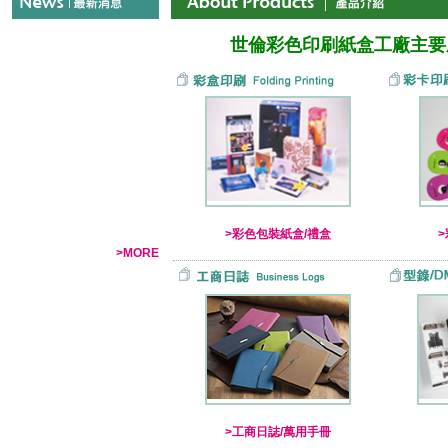
世倫彩色印刷紙盒工廠主要
>彩色包裝紙盒/禮盒
>MORE
>工商日誌/萬用手冊