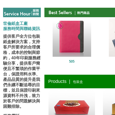
世倫紙盒工廠
服務時間與聯絡資訊
提供客戶全方位包裝
紙盒解決方案，支持
客戶所要求的合理價
格，成本的控制與節
約，40年印刷服務經
505
驗分享，提供客戶簡
便且不繁瑣的作業平
台，保證用料水準、
產品品質的提升是我
Products |
包裝盒
們永續不斷追尋的目
標，並且保證印刷來
源資料不外洩，致力
於客戶的問題解決與
困難排除。