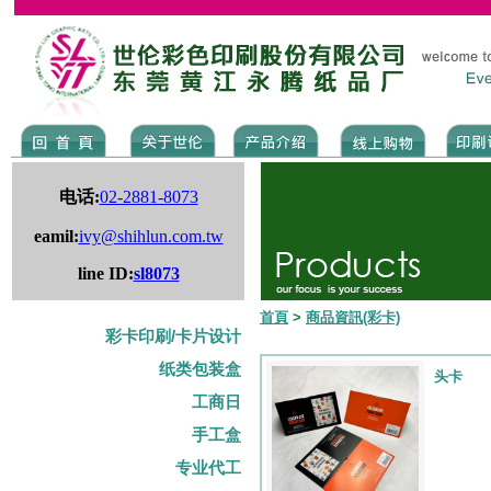
电话:
02-2881-8073
eamil:
ivy@shihlun.com.tw
line ID:
sl8073
首頁
>
商品資訊(彩卡)
彩卡印刷/卡片设计
纸类包装盒
头卡
工商日
手工盒
专业代工