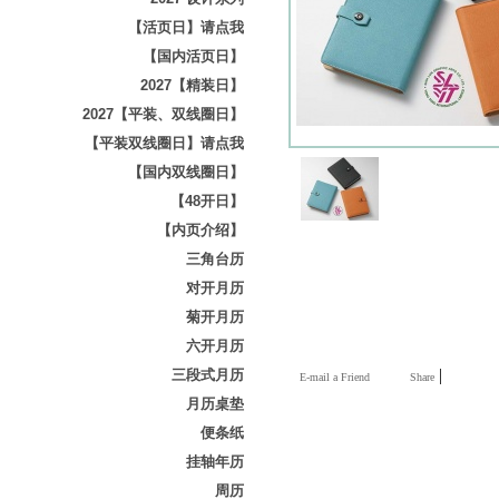
【活页日】请点我
【国内活页日】
2027【精装日】
2027【平装、双线圈日】
【平装双线圈日】请点我
【国内双线圈日】
【48开日】
【内页介绍】
三角台历
对开月历
菊开月历
六开月历
|
三段式月历
E-mail a Friend
Share
月历桌垫
便条纸
挂轴年历
周历