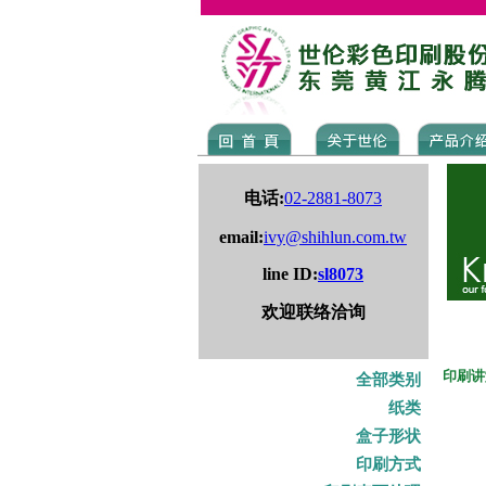
电话:
02-2881-8073
email:
ivy@shihlun.com.tw
line ID:
sl8073
欢迎联络洽询
印刷讲
全部类别
纸类
盒子形状
印刷方式