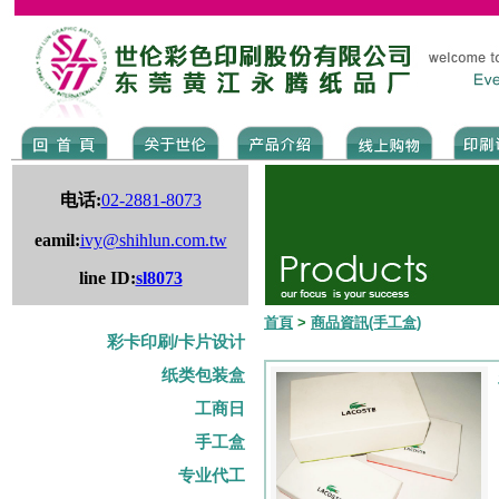
电话:
02-2881-8073
eamil:
ivy@shihlun.com.tw
line ID:
sl8073
首頁
>
商品資訊(手工盒)
彩卡印刷/卡片设计
纸类包装盒
工商日
手工盒
专业代工