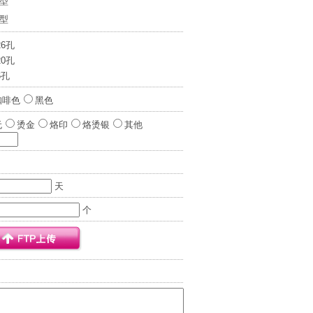
0型
7型
26孔
20孔
6孔
咖啡色
黑色
无
烫金
烙印
烙烫银
其他
天
个