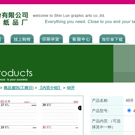
>
商品資訊(工商日)
>
【内页介绍】
>
48开
产品名称:
48开
产品型号:
产品内页:（可选
择其中一种）