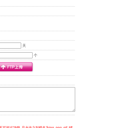
天
个
可超过2MB, 且允许之副档名为jpg, png, gif, tiff,