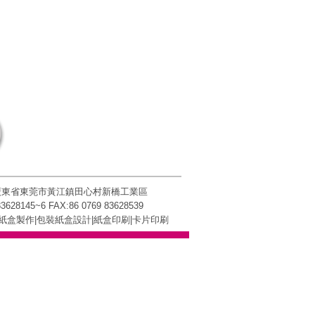
 廣東省東莞市黃江鎮田心村新橋工業區
83628145~6 FAX:86 0769 83628539
紙盒製作|包裝紙盒設計|
紙盒印刷
|卡片印刷