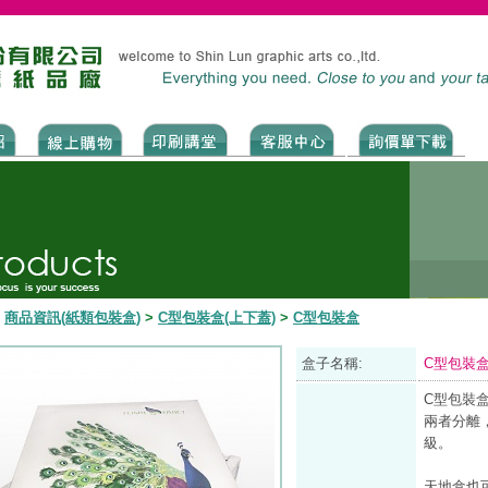
>
商品資訊(紙類包裝盒)
>
C型包裝盒(上下蓋)
>
C型包裝盒
盒子名稱:
C型包裝
C型包裝
兩者分離
級。
天地盒也