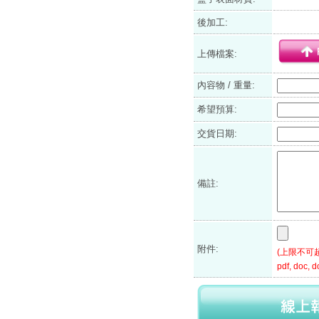
後加工:
上傳檔案:
內容物 / 重量:
希望預算:
交貨日期:
備註:
附件:
(上限不可超過2
pdf, doc, do