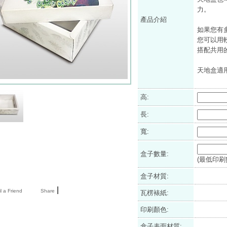
力。
產品介紹
如果您有
您可以用
搭配共用
天地盒適
高:
長:
寬:
盒子數量:
(最低印刷數
盒子材質:
|
l a Friend
Share
瓦楞裱紙:
印刷顏色:
盒子表面材質: