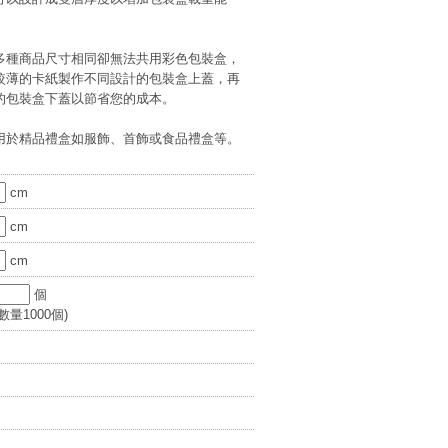
多種商品尺寸相同卻無法共用彩色包裝盒，
較薄的卡紙製作不同設計的包裝盒上蓋，再
的包裝盒下蓋以節省您的成本。
用於精品禮盒如服飾、首飾或食品禮盒等。
cm
cm
cm
個
量1000個)