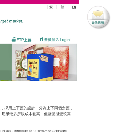
盒
盒，採用上下蓋的設計，分為上下兩個盒蓋，
，用紙較多所以成本稍高，但整體感覺較高
可以設計成雙層厚度以增加包裝盒載重能