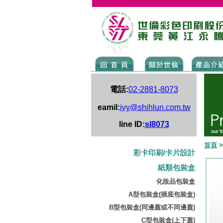
電話:
02-2881-8073
eamil:
ivy@shihlun.com.tw
line ID:
sl8073
首頁
彩卡印刷/卡片設計
紙類包裝盒
化妝品包裝盒
A型包裝盒(插底包裝盒)
B型包裝盒(同邊蓋或不同邊蓋)
C型包裝盒(上下蓋)