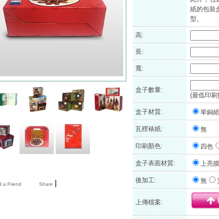
紙的包裝
型。
高:
長:
寬:
盒子數量:
(最低印刷數
盒子材質:
單銅
瓦楞裱紙:
無
印刷顏色:
四色
盒子表面材質:
上亮
後加工:
無
|
l a Friend
Share
上傳檔案: