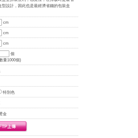
盒型設計，因此也是最經濟省錢的包裝盒
cm
cm
cm
個
量1000個)
紙
特別色
膜
燙金