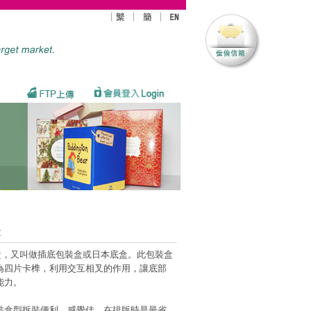
盒
盒，又叫做插底包裝盒或日本底盒。此包裝盒
為四片卡榫，利用交互相叉的作用，讓底部
能力。
裝盒型拆裝便利，感覺佳，在排版時是最省