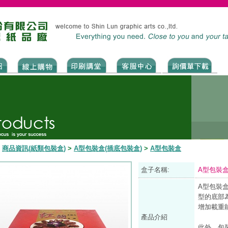
>
商品資訊(紙類包裝盒)
>
A型包裝盒(插底包裝盒)
>
A型包裝盒
盒子名稱:
A型包裝
A型包裝
型的底部
增加載重
產品介紹
此外，包