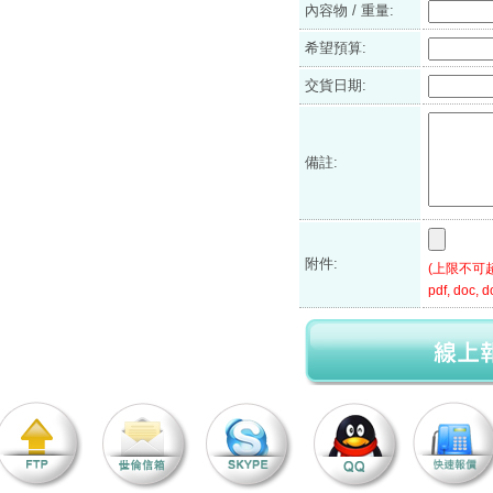
內容物 / 重量:
希望預算:
交貨日期:
備註:
附件:
(上限不可超過2
pdf, doc, do