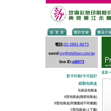
電話:
02-2881-8073
eamil:
ivy@shihlun.com.tw
line ID:
sl8073
首頁
彩卡印刷/卡片設計
紙類包裝盒
化妝品包裝盒
A型包裝盒(插底包裝盒)
B型包裝盒(同邊蓋或不同邊蓋)
C型包裝盒(上下蓋)