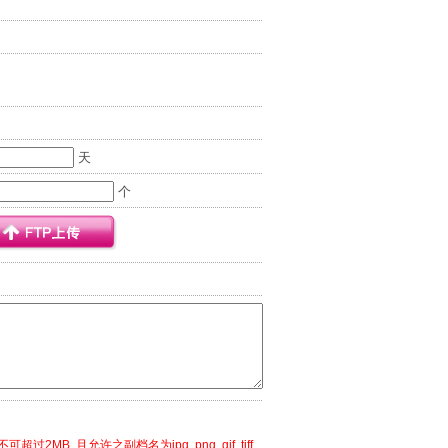
天
个
可超过2MB, 且允许之副档名为jpg, png, gif, tiff,