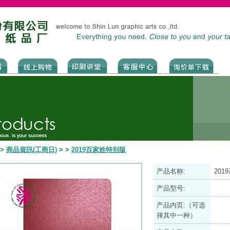
>
商品資訊(工商日)
>
>
2019百家姓特别版
产品名称:
20
产品型号:
产品内页:（可选
择其中一种）