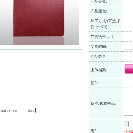
产品夹孔:
产品颜色:
加工方式:(可选择
其中一种)
广告烫金尺寸:
交货时间:
产品数量:
上传档案:
配件:
备注/索取样品:
|
mail a Friend
Share
附件:
(上限不