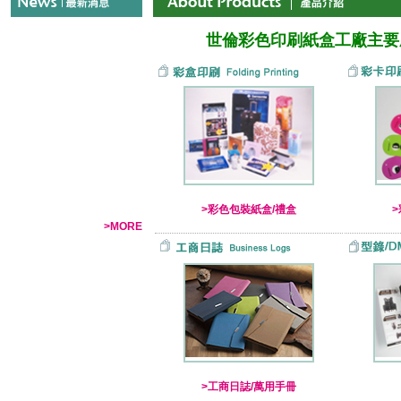
世倫彩色印刷紙盒工廠主要
>彩色包裝紙盒/禮盒
>MORE
>工商日誌/萬用手冊