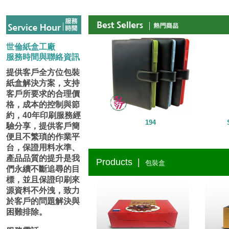
世倫紙盒工廠
服務時間與聯絡資訊
提供客戶全方位包裝
紙盒解決方案，支持
客戶所要求的合理價
格，成本的控制與節
約，40年印刷服務經
194
驗分享，提供客戶簡
便且不繁瑣的作業平
台，保證用料水準、
產品品質的提升是我
Products |
包裝盒
們永續不斷追尋的目
標，並且保證印刷來
源資料不外洩，致力
於客戶的問題解決與
困難排除。