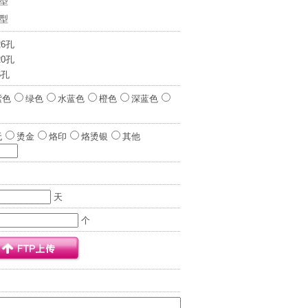
0型
7型
26孔
20孔
6孔
紫色
绿色
水蓝色
橙色
深蓝色
无
烫金
烙印
烙烫银
其他
天
个