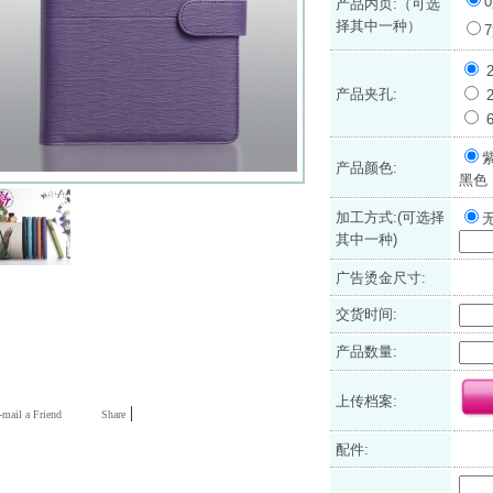
产品内页:（可选
择其中一种）
产品夹孔:
产品颜色:
黑色
加工方式:(可选择
其中一种)
广告烫金尺寸:
交货时间:
产品数量:
上传档案:
|
mail a Friend
Share
配件: