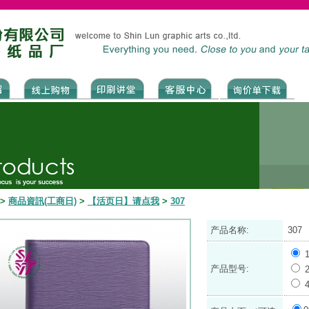
>
商品資訊(工商日)
>
【活页日】请点我
>
307
产品名称:
307
产品型号: