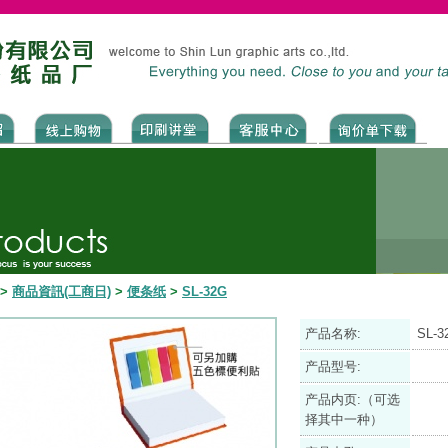
>
商品資訊(工商日)
>
便条纸
>
SL-32G
产品名称:
SL-3
产品型号:
产品内页:（可选
择其中一种）