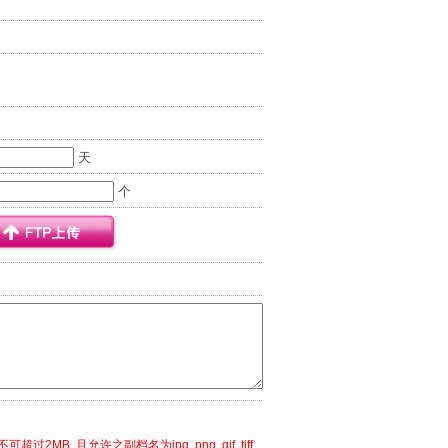
天
个
可超过2MB, 且允许之副档名为jpg, png, gif, tiff,