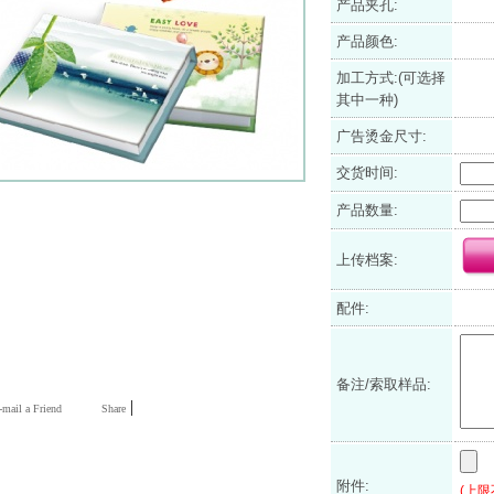
产品夹孔:
产品颜色:
加工方式:(可选择
其中一种)
广告烫金尺寸:
交货时间:
产品数量:
上传档案:
配件:
备注/索取样品:
|
mail a Friend
Share
附件:
(上限不