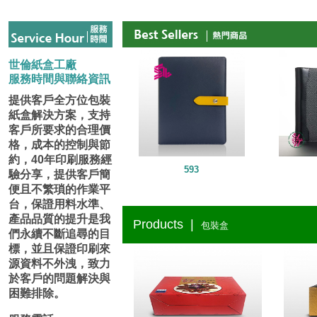
世倫紙盒工廠
服務時間與聯絡資訊
提供客戶全方位包裝
紙盒解決方案，支持
客戶所要求的合理價
格，成本的控制與節
約，40年印刷服務經
593
驗分享，提供客戶簡
便且不繁瑣的作業平
台，保證用料水準、
產品品質的提升是我
Products |
包裝盒
們永續不斷追尋的目
標，並且保證印刷來
源資料不外洩，致力
於客戶的問題解決與
困難排除。