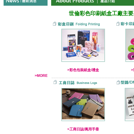
世倫彩色印刷紙盒工廠主要
>彩色包裝紙盒/禮盒
>MORE
>工商日誌/萬用手冊