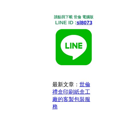
請點我下載 世倫 電腦版
LINE ID :
sl8073
最新文章：
世倫
禮盒印刷紙盒工
廠的客製包裝服
務