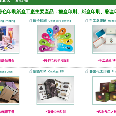
彩色印刷紙盒工廠主要產品：禮盒印刷、紙盒印刷、彩盒
裝紙盒/禮盒
>彩卡印刷/卡片設計
>手工紙盒/
誌/萬用手冊
>型錄/DM印刷
>印刷代工／