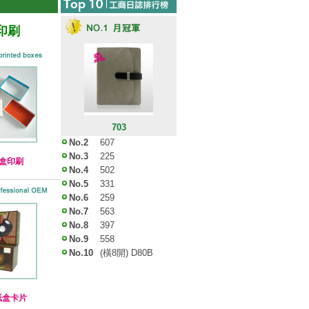
印刷
703
No.2
607
No.3
225
禮盒印刷
No.4
502
No.5
331
No.6
259
No.7
563
No.8
397
No.9
558
No.10
(橫8開) D80B
紙盒卡片