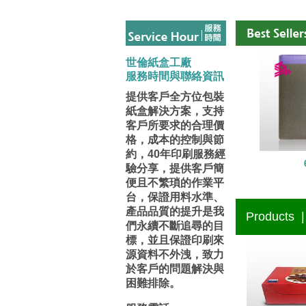
世倫紙盒工廠
服務時間與聯絡資訊
提供客戶全方位包裝
紙盒解決方案，支持
客戶所要求的合理價
格，成本的控制與節
約，40年印刷服務經
驗分享，提供客戶簡
便且不繁瑣的作業平
台，保證用料水準、
產品品質的提升是我
Products 
們永續不斷追尋的目
標，並且保證印刷來
源資料不外洩，致力
於客戶的問題解決與
困難排除。