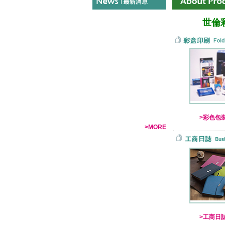
世倫
>彩色包
>MORE
>工商日