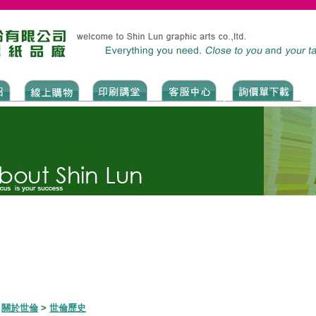
>
關於世倫
>
世倫歷史