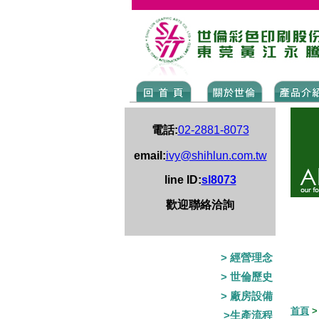
電話:
02-2881-8073
email:
ivy@shihlun.com.tw
line ID:
sl8073
歡迎聯絡洽詢
> 經營理念
> 世倫歷史
> 廠房設備
首頁
>生產流程