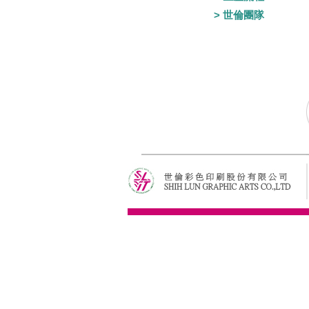
> 世倫團隊