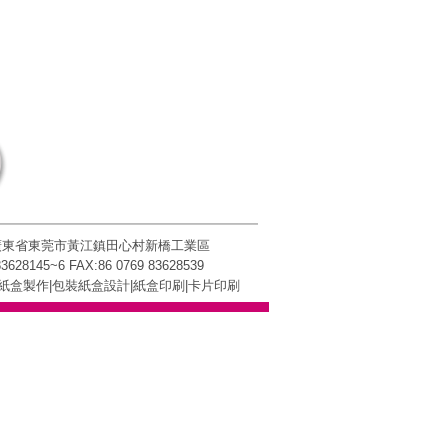
 廣東省東莞市黃江鎮田心村新橋工業區
83628145~6 FAX:86 0769 83628539
紙盒製作|包裝紙盒設計|
紙盒印刷
|卡片印刷