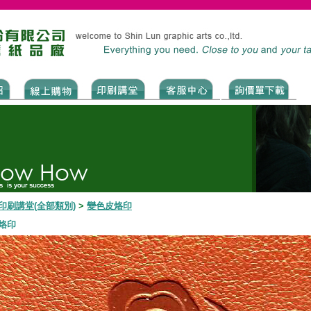
印刷講堂(全部類別)
>
變色皮烙印
烙印