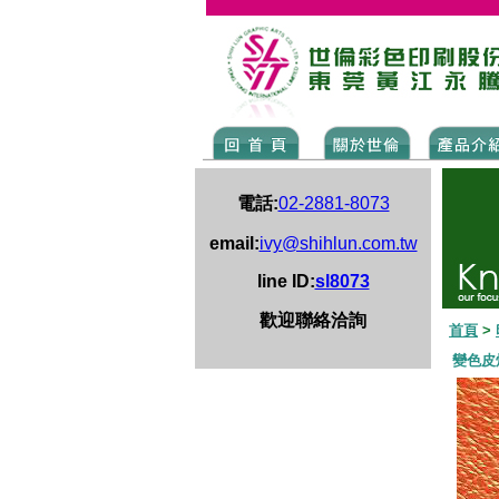
電話:
02-2881-8073
email:
ivy@shihlun.com.tw
line ID:
sl8073
歡迎聯絡洽詢
首頁
>
變色皮