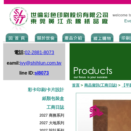
電話:
02-2881-8073
eamil:
ivy@shihlun.com.tw
line ID:
sl8073
首頁
>
商品資訊(工商日誌)
>
【平
彩卡印刷/卡片設計
紙類包裝盒
工商日誌
2027 商務系列
2027 大地系列
2027 設計系列