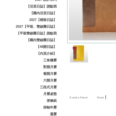
【活頁日誌】請點我
【國內活頁日誌】
2027【精裝日誌】
2027【平裝、雙線圈日誌】
【平裝雙線圈日誌】請點我
【國內雙線圈日誌】
【48開日誌】
【內頁介紹】
三角檯曆
對開月曆
菊開月曆
六開月曆
三段式月曆
月曆桌墊
|
E-mail a Friend
Share
便條紙
掛軸年曆
週曆