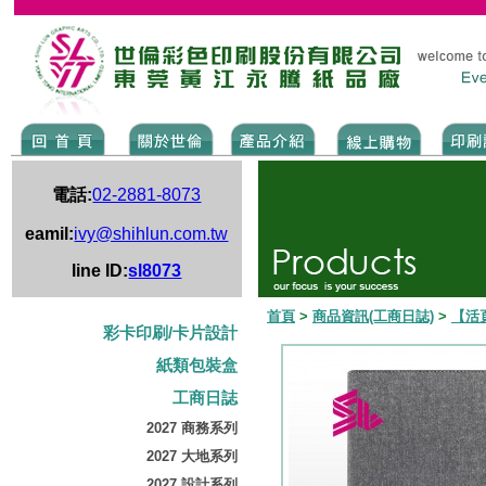
電話:
02-2881-8073
eamil:
ivy@shihlun.com.tw
line ID:
sl8073
首頁
>
商品資訊(工商日誌)
>
【活
彩卡印刷/卡片設計
紙類包裝盒
工商日誌
2027 商務系列
2027 大地系列
2027 設計系列