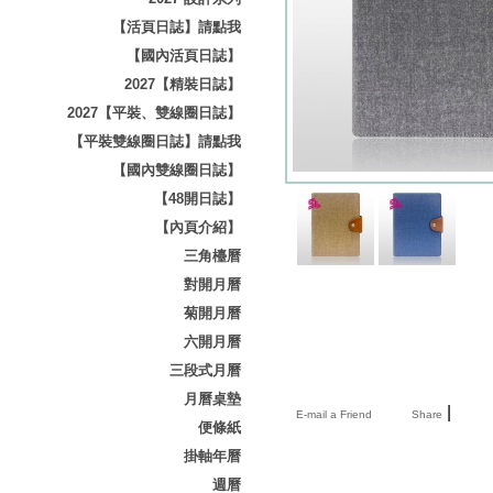
【活頁日誌】請點我
【國內活頁日誌】
2027【精裝日誌】
2027【平裝、雙線圈日誌】
【平裝雙線圈日誌】請點我
【國內雙線圈日誌】
【48開日誌】
【內頁介紹】
三角檯曆
對開月曆
菊開月曆
六開月曆
三段式月曆
月曆桌墊
|
E-mail a Friend
Share
便條紙
掛軸年曆
週曆