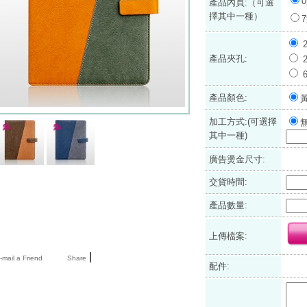
產品內頁:（可選
擇其中一種）
產品夾孔:
產品顏色:
加工方式:(可選擇
其中一種)
廣告燙金尺寸:
交貨時間:
產品數量:
上傳檔案:
|
mail a Friend
Share
配件: