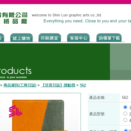
>
商品資訊(工商日誌)
>
【活頁日誌】請點我
>
562
產品名稱:
562
產品型號: