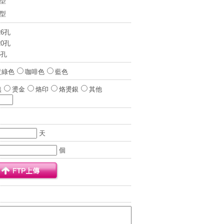
0型
7型
26孔
20孔
6孔
黃綠色
咖啡色
藍色
無
燙金
烙印
烙燙銀
其他
天
個