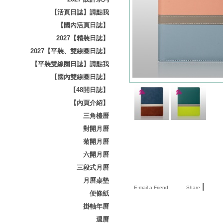
【活頁日誌】請點我
【國內活頁日誌】
2027【精裝日誌】
2027【平裝、雙線圈日誌】
【平裝雙線圈日誌】請點我
【國內雙線圈日誌】
【48開日誌】
【內頁介紹】
三角檯曆
對開月曆
菊開月曆
六開月曆
三段式月曆
月曆桌墊
|
E-mail a Friend
Share
便條紙
掛軸年曆
週曆