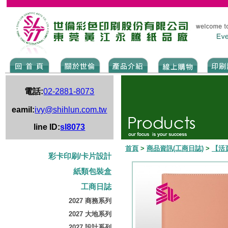
電話:
02-2881-8073
eamil:
ivy@shihlun.com.tw
line ID:
sl8073
首頁
>
商品資訊(工商日誌)
>
【活
彩卡印刷/卡片設計
紙類包裝盒
工商日誌
2027 商務系列
2027 大地系列
2027 設計系列