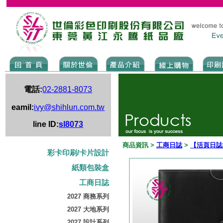
電話:
02-2881-8073
eamil:
ivy@shihlun.com.tw
line ID:
sl8073
商品資訊 >
工商日誌
>
【活頁日誌
彩卡印刷/卡片設計
紙類包裝盒
工商日誌
2027 商務系列
2027 大地系列
2027 設計系列