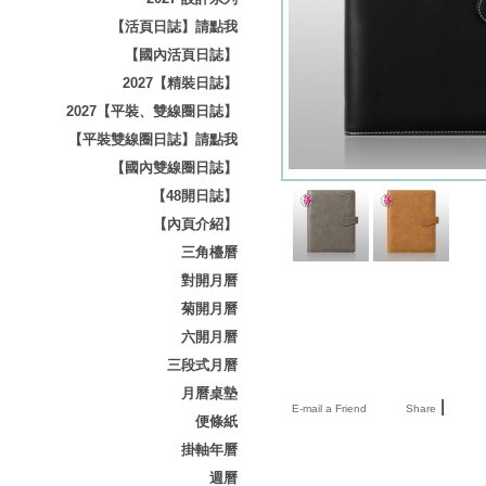
【活頁日誌】請點我
【國內活頁日誌】
2027【精裝日誌】
2027【平裝、雙線圈日誌】
【平裝雙線圈日誌】請點我
【國內雙線圈日誌】
【48開日誌】
【內頁介紹】
三角檯曆
對開月曆
菊開月曆
六開月曆
三段式月曆
月曆桌墊
|
E-mail a Friend
Share
便條紙
掛軸年曆
週曆