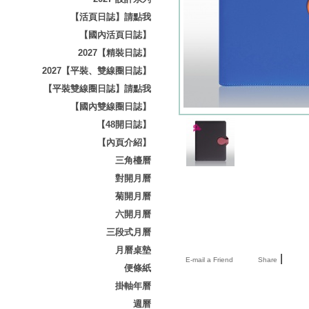
【活頁日誌】請點我
【國內活頁日誌】
2027【精裝日誌】
2027【平裝、雙線圈日誌】
【平裝雙線圈日誌】請點我
【國內雙線圈日誌】
【48開日誌】
【內頁介紹】
三角檯曆
對開月曆
菊開月曆
六開月曆
三段式月曆
月曆桌墊
|
E-mail a Friend
Share
便條紙
掛軸年曆
週曆