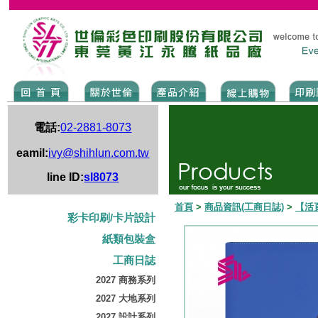
電話:
02-2881-8073
eamil:
ivy@shihlun.com.tw
line ID:
sl8073
首頁
>
商品資訊(工商日誌)
>
【活
彩卡印刷/卡片設計
紙類包裝盒
工商日誌
2027 商務系列
2027 大地系列
2027 設計系列