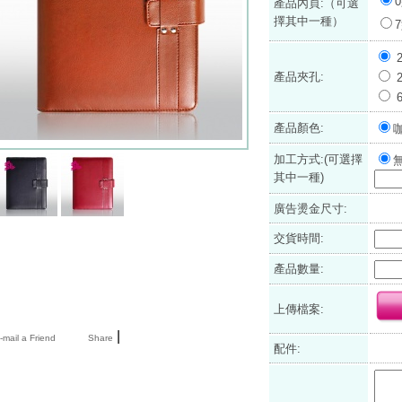
產品內頁:（可選
擇其中一種）
產品夾孔:
產品顏色:
加工方式:(可選擇
其中一種)
廣告燙金尺寸:
交貨時間:
產品數量:
上傳檔案:
|
mail a Friend
Share
配件: