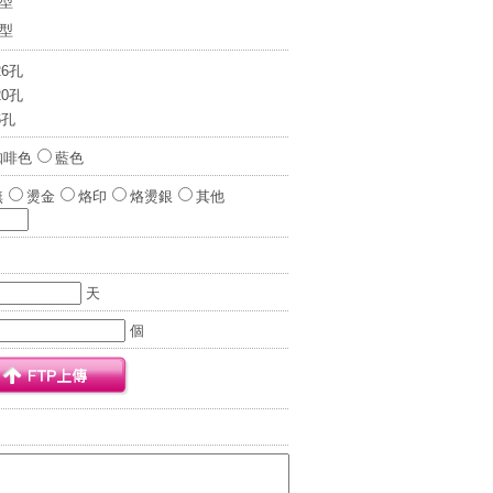
0型
7型
26孔
20孔
6孔
咖啡色
藍色
無
燙金
烙印
烙燙銀
其他
天
個