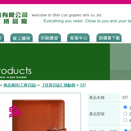
>
商品資訊(工商日誌)
>
【活頁日誌】請點我
>
337
產品名稱:
337
產品型號: