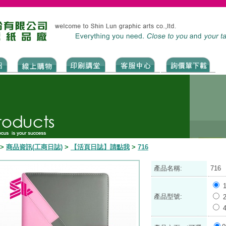
>
商品資訊(工商日誌)
>
【活頁日誌】請點我
>
716
產品名稱:
716
產品型號: