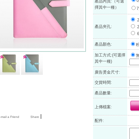
產品內頁:（可選
擇其中一種）
產品夾孔:
產品顏色:
加工方式:(可選擇
其中一種)
廣告燙金尺寸:
交貨時間:
產品數量:
上傳檔案:
|
mail a Friend
Share
配件: