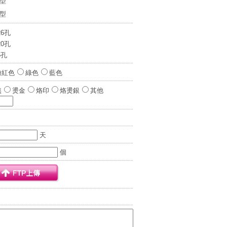
0型
7型
26孔
20孔
6孔
粉紅色
綠色
藍色
無
燙金
烙印
烙燙銀
其他
天
個