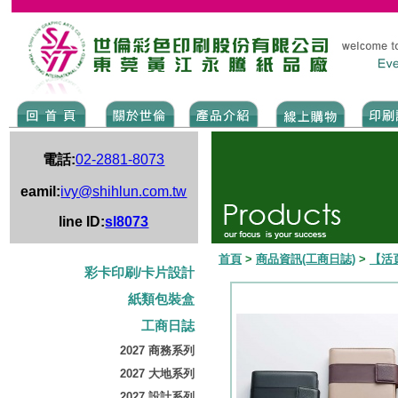
電話:
02-2881-8073
eamil:
ivy@shihlun.com.tw
line ID:
sl8073
首頁
>
商品資訊(工商日誌)
>
【活
彩卡印刷/卡片設計
紙類包裝盒
工商日誌
2027 商務系列
2027 大地系列
2027 設計系列