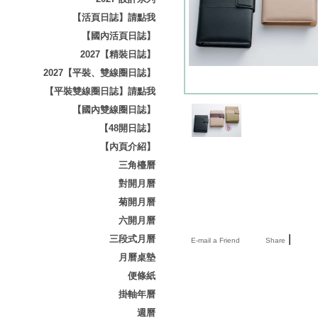
【活頁日誌】請點我
【國內活頁日誌】
2027【精裝日誌】
2027【平裝、雙線圈日誌】
【平裝雙線圈日誌】請點我
【國內雙線圈日誌】
【48開日誌】
【內頁介紹】
三角檯曆
對開月曆
菊開月曆
六開月曆
|
三段式月曆
E-mail a Friend
Share
月曆桌墊
便條紙
掛軸年曆
週曆