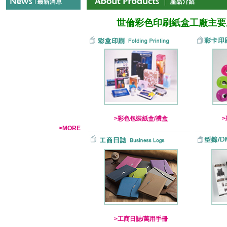
世倫彩色印刷紙盒工廠主要
>彩色包裝紙盒/禮盒
>MORE
>工商日誌/萬用手冊