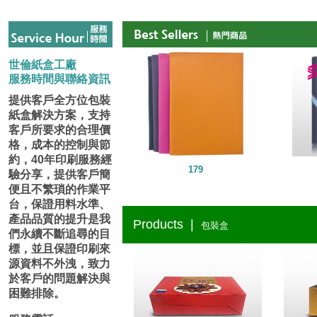
世倫紙盒工廠
服務時間與聯絡資訊
提供客戶全方位包裝
紙盒解決方案，支持
客戶所要求的合理價
格，成本的控制與節
約，40年印刷服務經
179
驗分享，提供客戶簡
便且不繁瑣的作業平
台，保證用料水準、
產品品質的提升是我
Products |
包裝盒
們永續不斷追尋的目
標，並且保證印刷來
源資料不外洩，致力
於客戶的問題解決與
困難排除。