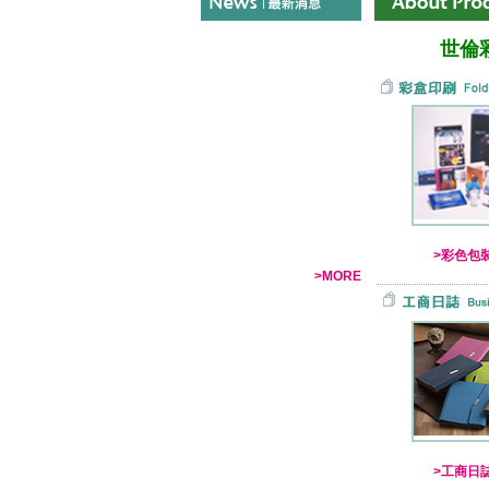
世倫
>彩色包
>MORE
>工商日