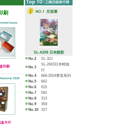
印刷
SL-A208 日本靚彩
No.2
SL-32J
SL-2603日本輕旅
禮盒印刷
No.3
行
No.4
666-2024菁英系列
No.5
662
No.6
615
No.7
591
No.8
313
No.9
359
No.10
327
紙盒卡片