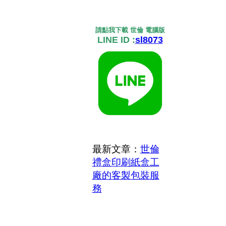
請點我下載 世倫 電腦版
LINE ID :
sl8073
最新文章：
世倫
禮盒印刷紙盒工
廠的客製包裝服
務