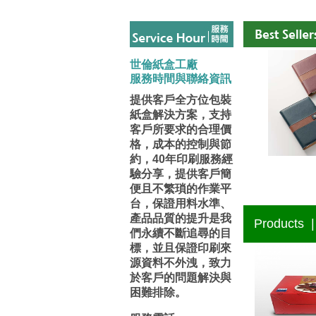
世倫紙盒工廠
服務時間與聯絡資訊
提供客戶全方位包裝
紙盒解決方案，支持
客戶所要求的合理價
格，成本的控制與節
約，40年印刷服務經
驗分享，提供客戶簡
便且不繁瑣的作業平
台，保證用料水準、
產品品質的提升是我
Products 
們永續不斷追尋的目
標，並且保證印刷來
源資料不外洩，致力
於客戶的問題解決與
困難排除。