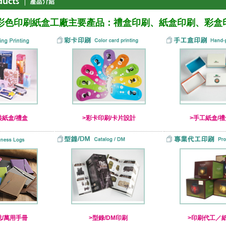
彩色印刷紙盒工廠主要產品：禮盒印刷、紙盒印刷、彩盒
裝紙盒/禮盒
>彩卡印刷/卡片設計
>手工紙盒/
誌/萬用手冊
>型錄/DM印刷
>印刷代工／