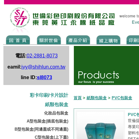
電話:
02-2881-8073
eamil:
ivy@shihlun.com.tw
line ID:
sl8073
彩卡印刷/卡片設計
首頁
>
紙類包裝盒
>
PVC包裝盒
紙類包裝盒
化妝品包裝盒
PVC
世倫
A型包裝盒(插底包裝盒)
專業
B型包裝盒(同邊蓋或不同邊蓋)
塑料
C型包裝盒(上下蓋)