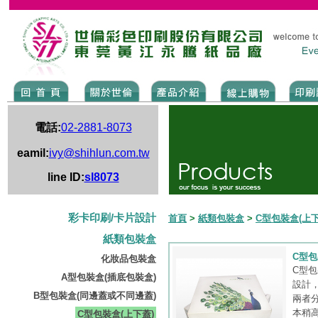
電話:
02-2881-8073
eamil:
ivy@shihlun.com.tw
line ID:
sl8073
彩卡印刷/卡片設計
首頁
>
紙類包裝盒
>
C型包裝盒(上下
紙類包裝盒
C型
化妝品包裝盒
C型
A型包裝盒(插底包裝盒)
設計
B型包裝盒(同邊蓋或不同邊蓋)
兩者
本稍
C型包裝盒(上下蓋)