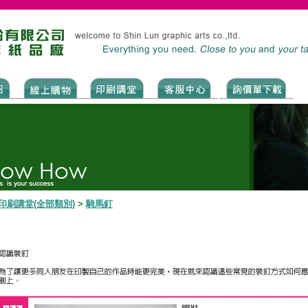
印刷講堂(全部類別)
>
騎馬釘