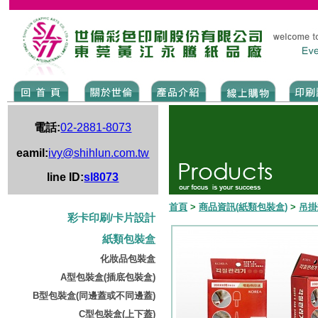
電話:
02-2881-8073
eamil:
ivy@shihlun.com.tw
line ID:
sl8073
首頁
>
商品資訊(紙類包裝盒)
>
吊掛
彩卡印刷/卡片設計
紙類包裝盒
化妝品包裝盒
A型包裝盒(插底包裝盒)
B型包裝盒(同邊蓋或不同邊蓋)
C型包裝盒(上下蓋)